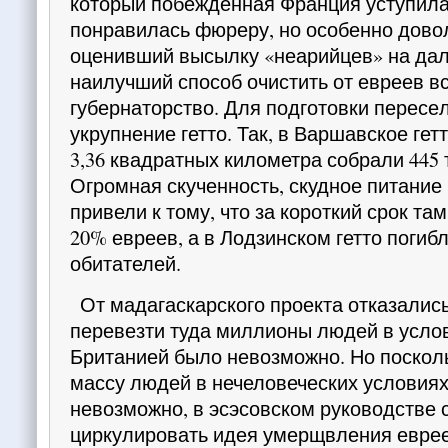
который побеж­денная Франция уступила
понравилась фюреру, но особенно дово
оценивший высылку «не­арийцев» на дал
наилучший способ очистить от евреев вс
губернаторство. Для подготовки пересе­
укрупнение гетто. Так, в Варшавское гет
3,36 квадратных километра собрали 445 
Огромная скученность, скудное питание
привели к тому, что за короткий срок та
20% евреев, а в Лодзинском гетто погиб
обитателей.
От мадагаскарского проекта отказались,
перевезти туда миллионы людей в усло
Британией было невозможно. Но поскол
массу людей в нечело­веческих условия
невозможно, в эсэсовском руко­водстве 
циркулировать идея умерщвления еврее