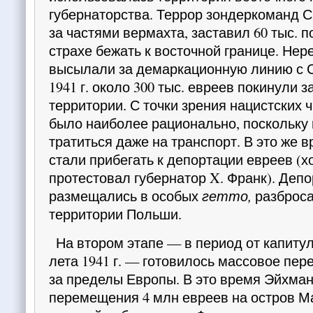
губернаторства. Террор зондеркоманд 
за частями вермахта, заставил 60 тыс. п
страхе бежать к восточной границе. Нер
высылали за демаркационную линию с 
1941 г. около 300 тыс. евреев покинули 
территории.
С точки зрения нацистских ч
было наиболее рационально, поскольку 
тратиться даже на транспорт. В это же 
стали прибегать к депортации евреев (х
про­тестовал губернатор X. Франк). Де
разме­щались в особых
гетто,
разброса
территории Польши.
На втором этапе — в период от капиту
лета 1941 г. — готовилось массовое пер
за пределы Европы. В это время Эйхман
пере­мещения 4 млн евреев на остров М