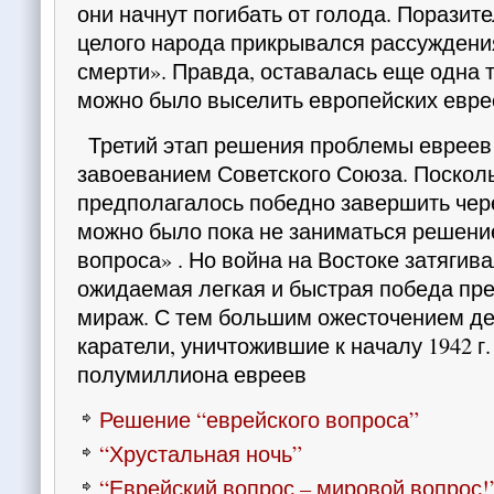
они начнут погибать от голода. Поразите
целого народа прикрывался рас­суждени
смер­ти». Правда, оставалась еще одна 
можно было выселить европейских евре
Третий этап решения пробле­мы евреев
завоева­нием Советского Союза. Посколь
предполагалось победно завершить чере
можно было пока не заниматься решени
воп­роса» . Но война на Востоке затягива
ожидаемая легкая и быстрая победа пр
мираж. С тем большим ожесточением д
каратели, уничтожившие к нача­лу 1942 г.
полумиллиона евреев
Решение “еврейского вопроса”
“Хрустальная ночь”
“Еврейский вопрос – мировой вопрос!