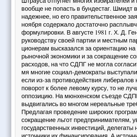
Штрауса отпугнет многих избирателей и
вообще не попасть в бундес­таг. Шмидт 
надежнее, но его правитель­ственное за
ноября содержало достаточно рас­плыв
формулировки. В августе 1981 г. Х. Д. Г
руководству своей пар­тии и местным п
ционерам высказался за ориента­цию на
рыночной экономики и за сокращение с
расходов, на что СДПГ не могла согласит
мя многие социал-демократы вы­ступали 
если из-за противодействия либералов 
поворот к более левому курсу, то не луч
оппо­зицию. На мюнхенском съезде СДПГ
выдвигались во многом нереальные треб
Предлагая проведение широких програм
сокращение льгот предпринимате­лям, 
государственных инвестиций, делегаты 
источники их финансирования. А источни