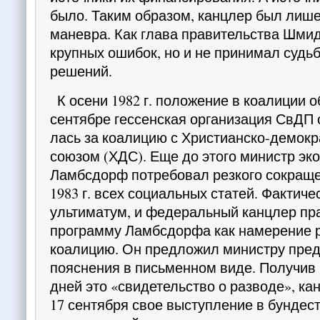
было. Таким образом, канцлер был лиш
манев­ра. Как глава правительства Шми
крупных ошибок, но и не принимал судь
решений.
К осени 1982 г. положение в коалиции о
сентябре гессенская организация СвДП 
лась за коалицию с Христианско-демок
союзом (ХДС). Еще до этого министр эк
Ламбсдорф потре­бовал резкого сокращ
1983 г. всех социаль­ных статей. Фактиче
ультиматум, и федеральный канцлер пр
программу Ламбсдорфа как на­мерение 
коалицию. Он предложил министру пред­
пояснения в письменном виде. Получив 
дней это «свидетельство о разводе», ка
17 сентября свое выступление в бундест