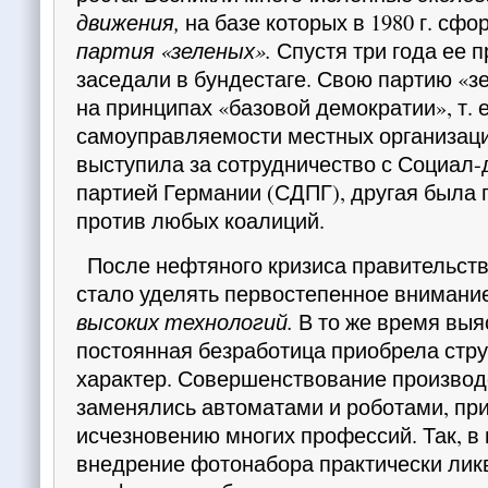
движения,
на базе которых в 1980 г. сф
партия «зеленых».
Спустя три года ее п
заседали в бундестаге. Свою партию «з
на принципах «базовой демократии», т. е
самоуправляемости местных организаци
выступила за сотрудничество с Социал
пар­тией Германии (СДПГ), другая была
против любых коалиций.
После нефтяного кризиса правительст
стало уделять первостепенное внимани
высоких техно­логий.
В то же время выя
постоянная безработица приобрела стр
характер. Совершенствование произ­вод
заменялись автоматами и роботами, при
исчезновению многих профессий. Так, в
внедрение фотонабора практически ли