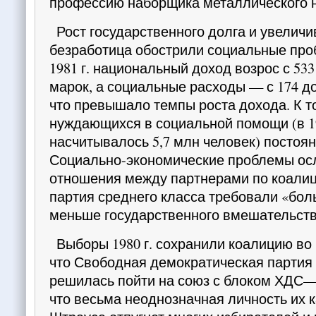
профес­сию наборщика металлического 
Рост государственного долга и увелич
безрабо­тица обострили социальные про
1981 г. национальный доход возрос с 533
марок, а социальные расходы — с 174 до
что превы­шало темпы роста дохода. К т
нуждающихся в социальной помощи (в 19
насчитывалось 5,7 млн чело­век) постоян
Социально-экономические проблемы о
отношения между партнерами по коалици
партия среднего класса требовали «бо
меньше государственного вмешательств
Выборы 1980 г. сохранили коалицию во
что Свободная демократическая партия
решилась пойти на союз с блоком ХДС—
что весьма неод­нозначная личность их 